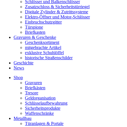
Schlösser und Balkenschlösser
Zusatzschloss & Sicherheitstürriegel
Digitale Zylinder & Zutrittssysteme
Elektro-Öffner und Motor-Schlösser
Einbruchschutzgitter
Türspione
Briefkasten
Gravuren & Geschenke
Geschenksortiment
mitgebrachte Artikel
exklusive Schuhlöffel
historische Straßenschilder
Geschichte
News
Shop
Gravuren
Briefkästen
Tresore
Geldorganisation
Schlüsselaufbewahrung
Sicherheitsprodukte
Waffenschränke
Metallbau
Türanlagen & Portale